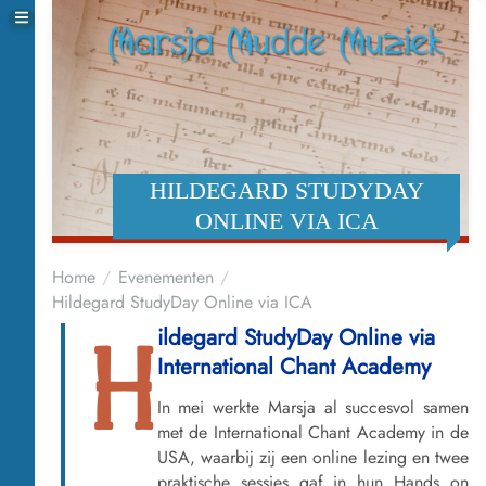
HILDEGARD STUDYDAY
ONLINE VIA ICA
Home
Evenementen
Hildegard StudyDay Online via ICA
ildegard StudyDay Online via
H
International Chant Academy
In mei werkte Marsja al succesvol samen
met de International Chant Academy in de
USA, waarbij zij een online lezing en twee
praktische sessies gaf in hun Hands on