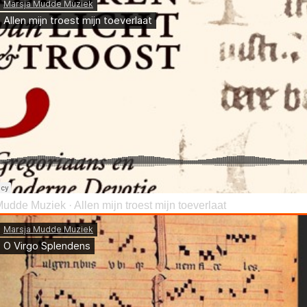
Mudde Muziek
·
Allen mijn troest mijn toeverlaat