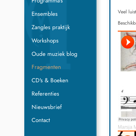
Programma's
Veel luis
Ensembles
Beschikb
Zangles praktijk
Workshops
Oude muziek blog
Fragmenten
CD's & Boeken
Referenties
Nieuwsbrief
Contact
Marsja 