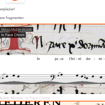
terplezier!
are fragmenten:
Mudde Muziek
·
In Pace Christi