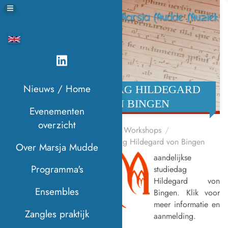
Nieuws / Home
STUDIEDAG HILDEGARD
VON BINGEN
Evenementen
overzicht
Home
Workshops
Studiedag Hildegard von Bingen
Over Marsja Mudde
aandelijkse
M
Programma's
studiedag
Hildegard von
Ensembles
Bingen. Klik voor
meer informatie en
Zangles praktijk
aanmelding.