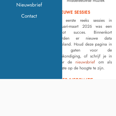
middeleeuwse muziek
Nieuwsbrief
NIEUWE SESSIES
Contact
De eerste reeks sessies in
januari-maart 2026 was een
groot succes. Binnenkort
worden er nieuwe data
gepland. Houd deze pagina in
de gaten voor de
aankondiging, of schrijf je in
voor de
nieuwsbrief
om als
eerste op de hoogte te zijn.
MEER INFORMATIE
Bezoek de website van de
International Chant Academy
voor meer details.