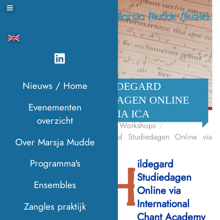
Nieuws / Home
HILDEGARD
STUDIEDAGEN ONLINE
Evenementen
VIA ICA
overzicht
Home
Workshops
Hildegard Studiedagen Online via
Over Marsja Mudde
ICA
ildegard
Programma's
H
Studiedagen
Ensembles
Online via
International
Zangles praktijk
Chant Academy